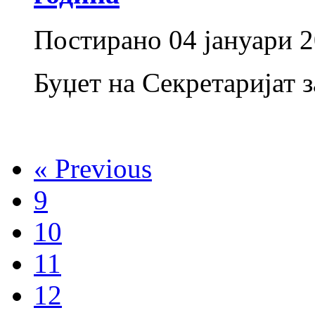
Постирано
04 јануари 
Буџет на Секретаријат з
« Previous
9
10
11
12