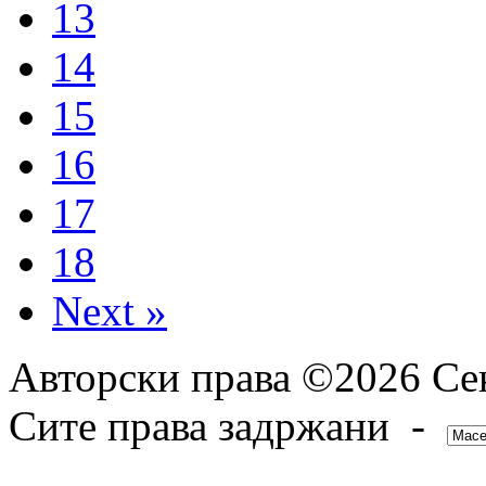
13
14
15
16
17
18
Next »
Авторски права ©2026 Сек
Сите права задржани -