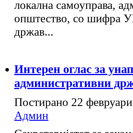
локална самоуправа, а
општество, со шифра У
држав...
Интерен оглас за уна
административни држ
Постирано
22 февруари
Админ