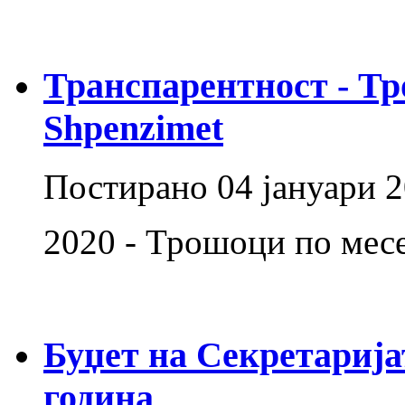
Транспарентност - Тр
Shpenzimet
Постирано
04 јануари 
2020 - Трошоци по мес
Буџет на Секретаријат
година