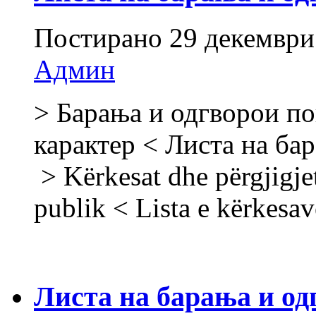
Постирано
29 декември
Админ
> Барања и одгворои по
карактер < Листа на ба
> Kërkesat dhe përgjigje
publik < Lista e kërkesa
Листа на барања и од