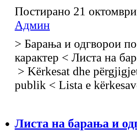
Постирано
21 октомври
Админ
> Барања и одгворои по
карактер < Листа на ба
> Kërkesat dhe përgjigje
publik < Lista e kërkesa
Листа на барања и од