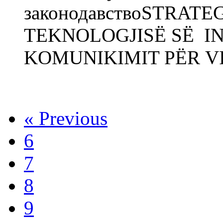
законодавствоSTRATE
TEKNOLOGJISË SË I
KOMUNIKIMIT PËR VI
« Previous
6
7
8
9