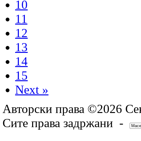
10
11
12
13
14
15
Next »
Авторски права ©2026 Сек
Сите права задржани -