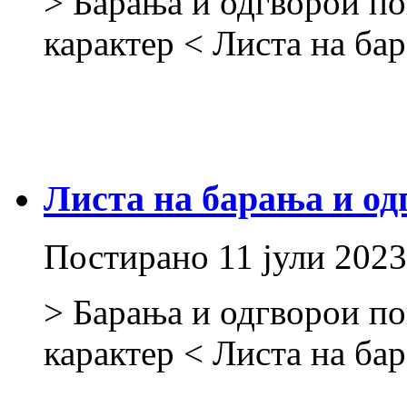
> Барања и одгворои по
карактер < Листа на ба
Листа на барања и од
Постирано
11 јули 2023
> Барања и одгворои по
карактер < Листа на ба