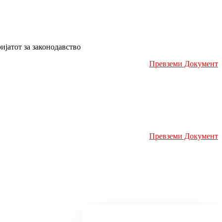
ијатот за законодавство
Превземи Документ
Превземи Документ
Превземи Документ