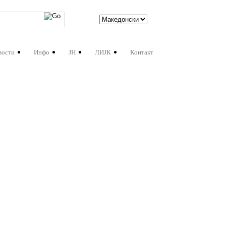
вости
Инфо
ЈН
ЛИЈК
Контакт