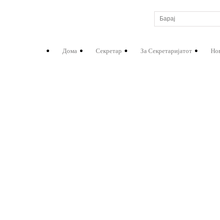
Дома
Секретар
За Секретаријатот
Но