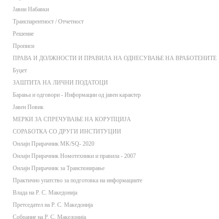
Јавни Набавки
Транспарентност / Отчетност
Решение
Прописи
ПРАВА И ДОЛЖНОСТИ И ПРАВИЛА НА ОДНЕСУВАЊЕ НА ВРАБОТЕНИТЕ
Буџет
ЗАШТИТА НА ЛИЧНИ ПОДАТОЦИ
Барања и одговори - Информации од јавен карактер
Јавен Повик
МЕРКИ ЗА СПРЕЧУВАЊЕ НА КОРУПЦИЈА
СОРАБОТКА СО ДРУГИ ИНСТИТУЦИИ
Онлaјн Прирачник MK/SQ- 2020
Онлаjн Прирачник Номотехники и правила - 2007
Онлаjн Прирачник за Транспонирање
Практично упатство за подготовка на информациите
Влада на Р. С. Македонија
Претседател на Р. С. Македонија
Собрание на Р. С. Македонија