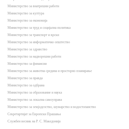
Министерство за внатрешни работи
Министерство за култура
Министерство за економија
Министерство за труд и социјална политика
Министерство за транспорт и врски
Министерство за информатичко општество
Министерство за здравство
Министерство за надворешни работи
Министерство за финансии
Министерство за животна средина и просторно планирање
Министерство за правда
Министерство за одбрана
Министерство за образование и наука
Министерство за локална самоуправа
Министерство за земјоделство, шумарство и водостопанство
Секретартијат за Европски Прашања
Службен весник на Р. С. Македонија