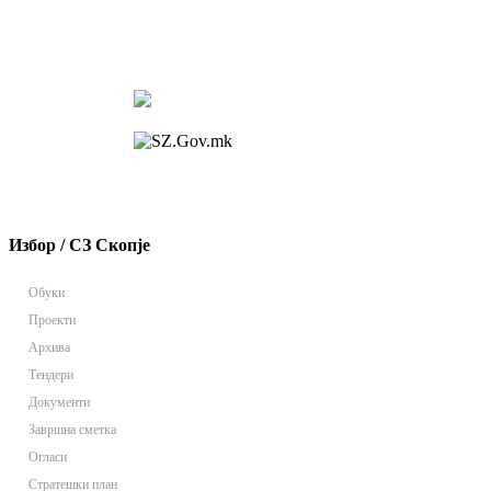
Избор / СЗ Скопје
Обуки
Проекти
Архива
Тендери
Документи
Завршна сметка
Огласи
Стратешки план