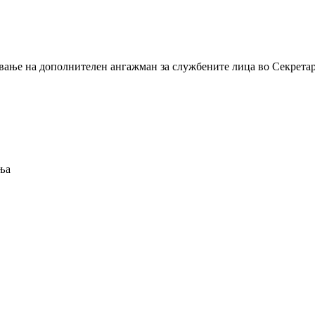
вање на дополнителен ангажман за службените лица во Секретар
ања