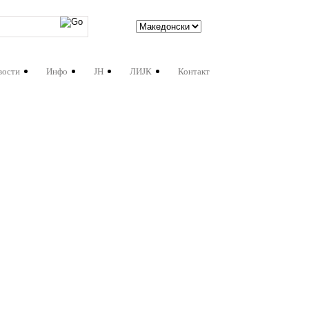
вости
Инфо
ЈН
ЛИЈК
Контакт