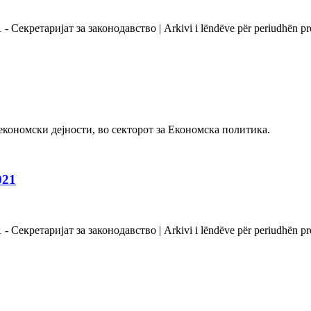
екретаријат за законодавство | Arkivi i lëndëve për periudhën prej 
 економски дејности, во секторот за Економска политика.
021
екретаријат за законодавство | Arkivi i lëndëve për periudhën prej 