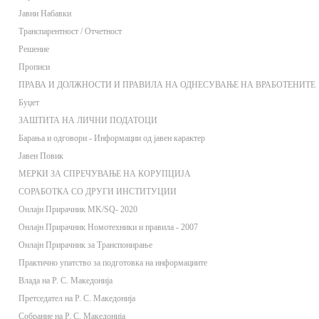
Јавни Набавки
Транспарентност / Отчетност
Решение
Прописи
ПРАВА И ДОЛЖНОСТИ И ПРАВИЛА НА ОДНЕСУВАЊЕ НА ВРАБОТЕНИТЕ
Буџет
ЗАШТИТА НА ЛИЧНИ ПОДАТОЦИ
Барања и одговори - Информации од јавен карактер
Јавен Повик
МЕРКИ ЗА СПРЕЧУВАЊЕ НА КОРУПЦИЈА
СОРАБОТКА СО ДРУГИ ИНСТИТУЦИИ
Онлaјн Прирачник MK/SQ- 2020
Онлаjн Прирачник Номотехники и правила - 2007
Онлаjн Прирачник за Транспонирање
Практично упатство за подготовка на информациите
Влада на Р. С. Македонија
Претседател на Р. С. Македонија
Собрание на Р. С. Македонија