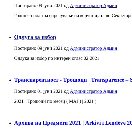
Постирано
09 јуни 2021
од
Администратор Админ
Годишен план за спречување на корупцијата во Секретариј
Одлуга за избор
Постирано
09 јуни 2021
од
Администратор Админ
Одлука за избор по интерен оглас 02-2021
Транспарентност - Трошоци | Transparencë – 
Постирано
01 јуни 2021
од
Администратор Админ
2021 - Трошоци по месец ( МАЈ ) | 2021 )
Архива на Предмети 2021 | Arkivi i Lëndëve 2