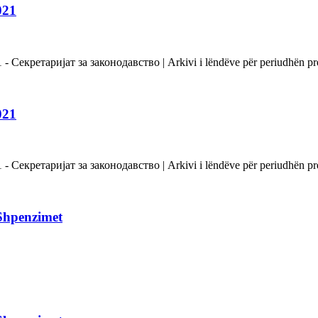
021
Секретаријат за законодавство | Arkivi i lëndëve për periudhën prej
021
Секретаријат за законодавство | Arkivi i lëndëve për periudhën prej
Shpenzimet