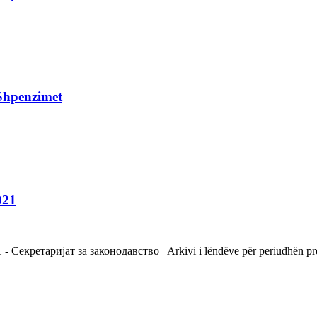
Shpenzimet
021
Секретаријат за законодавство | Arkivi i lëndëve për periudhën prej