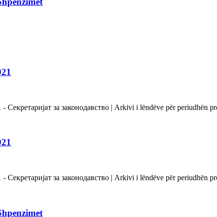
Shpenzimet
021
Секретаријат за законодавство | Arkivi i lëndëve për periudhën pre
021
Секретаријат за законодавство | Arkivi i lëndëve për periudhën pre
Shpenzimet