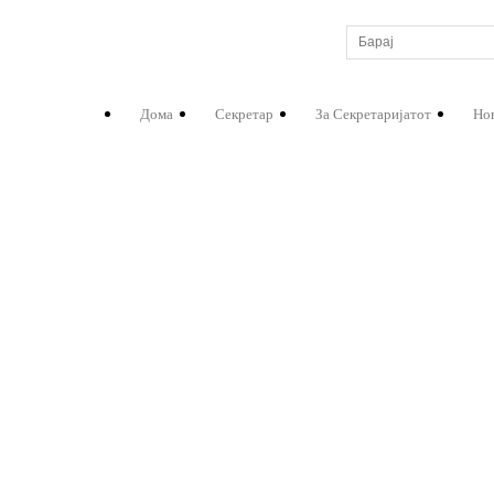
Дома
Секретар
За Секретаријатот
Но