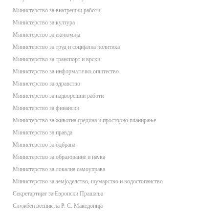
Министерство за внатрешни работи
Министерство за култура
Министерство за економија
Министерство за труд и социјална политика
Министерство за транспорт и врски
Министерство за информатичко општество
Министерство за здравство
Министерство за надворешни работи
Министерство за финансии
Министерство за животна средина и просторно планирање
Министерство за правда
Министерство за одбрана
Министерство за образование и наука
Министерство за локална самоуправа
Министерство за земјоделство, шумарство и водостопанство
Секретартијат за Европски Прашања
Службен весник на Р. С. Македонија