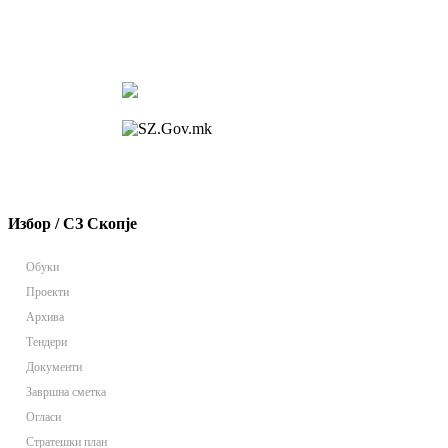
Избор / СЗ Скопје
Обуки
Проекти
Архива
Тендери
Документи
Завршна сметка
Огласи
Стратешки план