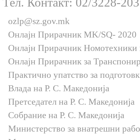
Тел. Контакт: 02/3228-203
ozlp@sz.gov.mk
Онлaјн Прирачник MK/SQ- 2020
Онлаjн Прирачник Номотехники и
Онлаjн Прирачник за Транспони
Практично упатство за подготов
Влада на Р. С. Македонија
Претседател на Р. С. Македонија
Собрание на Р. С. Македонија
Министерство за внатрешни раб