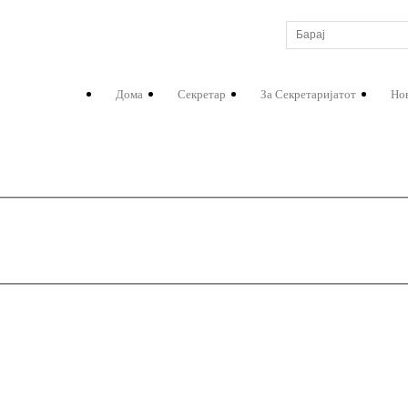
Дома
Секретар
За Секретаријатот
Но