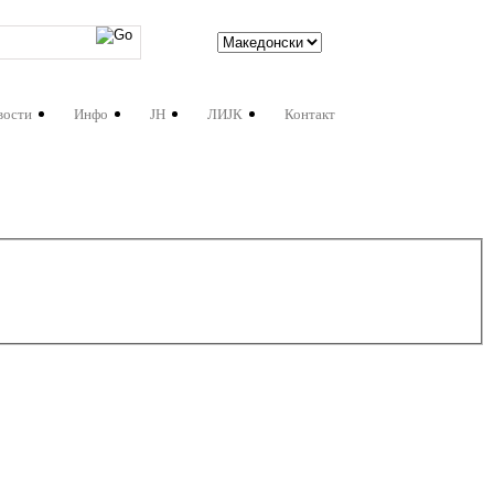
вости
Инфо
ЈН
ЛИЈК
Контакт