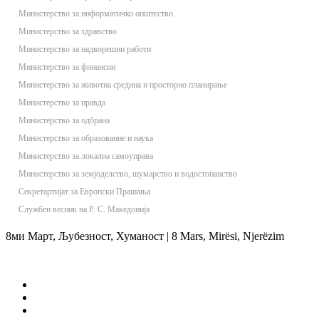
Министерство за информатичко општество
Министерство за здравство
Министерство за надворешни работи
Министерство за финансии
Министерство за животна средина и просторно планирање
Министерство за правда
Министерство за одбрана
Министерство за образование и наука
Министерство за локална самоуправа
Министерство за земјоделство, шумарство и водостопанство
Секретартијат за Европски Прашања
Службен весник на Р. С. Македонија
8ми Март, Љубезност, Хуманост | 8 Mars, Mirësi, Njerëzim