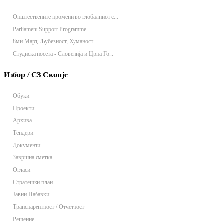
Општествените промени во глобалниот с...
Parliament Support Programme
8ми Март, Љубезност, Хуманост
Студиска посета - Словенија и Црна Го...
Избор / СЗ Скопје
Обуки
Проекти
Архива
Тендери
Документи
Завршна сметка
Огласи
Стратешки план
Јавни Набавки
Транспарентност / Отчетност
Решение