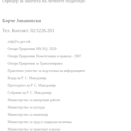
Офицер за заштита на личните податоци:
Борче Јовановски
Тел. Контакт: 02/3228-203
ozlp@sz.gov.mk
Онлaјн Прирачник MK/SQ- 2020
Онлаjн Прирачник Номотехники и правила - 2007
Онлаjн Прирачник за Транспонирање
Практично упатство за подготовка на информациите
Влада на Р. С. Македонија
Претседател на Р. С. Македонија
Собрание на Р. С. Македонија
Министерство за внатрешни работи
Министерство за култура
Министерство за економија
Министерство за труд и социјална политика
Министерство за транспорт и врски