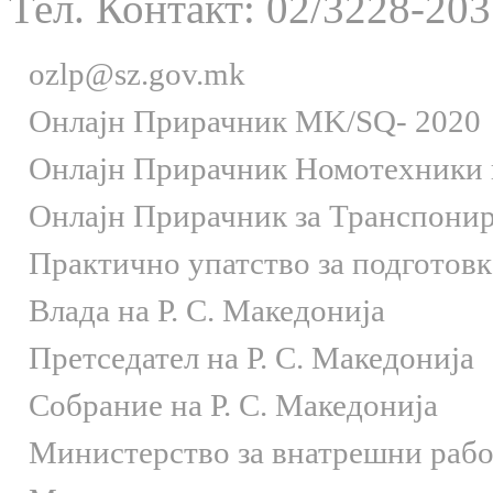
Тел. Контакт: 02/3228-203
ozlp@sz.gov.mk
Онлaјн Прирачник MK/SQ- 2020
Онлаjн Прирачник Номотехники и
Онлаjн Прирачник за Транспони
Практично упатство за подготов
Влада на Р. С. Македонија
Претседател на Р. С. Македонија
Собрание на Р. С. Македонија
Министерство за внатрешни раб