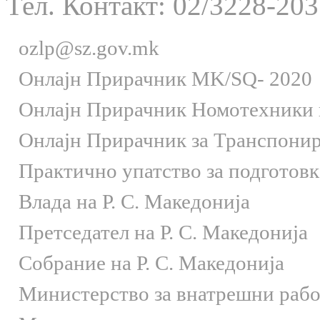
Тел. Контакт: 02/3228-203
ozlp@sz.gov.mk
Онлaјн Прирачник MK/SQ- 2020
Онлаjн Прирачник Номотехники и
Онлаjн Прирачник за Транспони
Практично упатство за подготов
Влада на Р. С. Македонија
Претседател на Р. С. Македонија
Собрание на Р. С. Македонија
Министерство за внатрешни раб