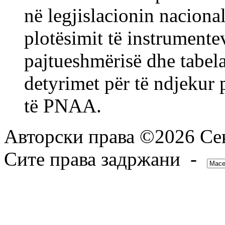
në legjislacionin naciona
plotësimit të instrumente
pajtueshmërisë dhe tabela
detyrimet për të ndjekur 
të PNАА.
Авторски права ©2026 Сек
Сите права задржани -